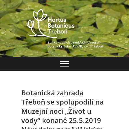
Skip
to
content
Hortus Botanicus
Třeboň
Botanická zahrada
Třeboň se spolupodílí na
Muzejní noci „Život u
vody“ konané 25.5.2019