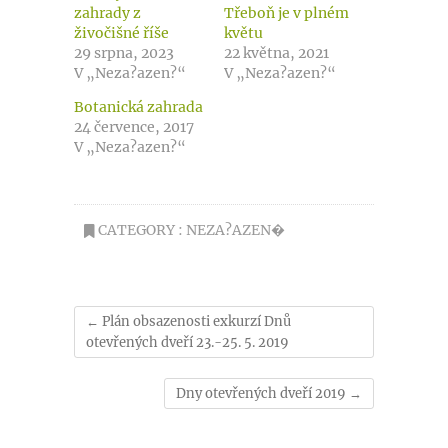
zahrady z
Třeboň je v plném
živočišné říše
květu
29 srpna, 2023
22 května, 2021
V „Neza?azen?“
V „Neza?azen?“
Botanická zahrada
24 července, 2017
V „Neza?azen?“
CATEGORY :
NEZA?AZEN�
←
Plán obsazenosti exkurzí Dnů
otevřených dveří 23.-25. 5. 2019
Dny otevřených dveří 2019
→