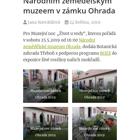
Národním zemědělským
muzeem v zámku Ohrada
Jana Navrátilová
24 května, 2019
Pro Muzejní noc „Život u vody“, kterou pořádá
v sobotu 25.5.2019 od 16:00
Národní
zemědělské muzeum Ohrada,
dodala Botanická
zahrada Třeboň s podporou programu
ROZE
do
expozice živé rostliny našich mokřadů.
Muzejní noc zámek
Muzejní noc zámek
Ohrada 2019
Ohrada 2019
Muzejní noc zámek
Muzejní noc zámek
Ohrada 2019
Ohrada 2019