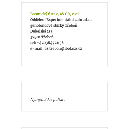
Botanický ústav, AV ČR, v.v.i.
Oddělení Experimentální zahrada a
genofondové sbírky Třeboň
Dukelská 135
37901 Třeboň
tel: +420384721156
e-mail: bz.trebon@ibot.cas.cz
Nymphoides peltata