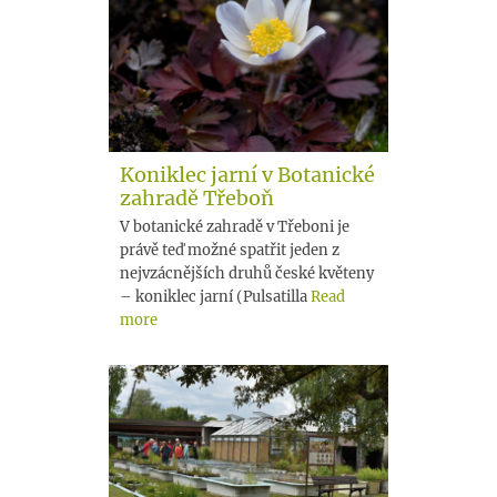
Koniklec jarní v Botanické
zahradě Třeboň
V botanické zahradě v Třeboni je
právě teď možné spatřit jeden z
nejvzácnějších druhů české květeny
– koniklec jarní (Pulsatilla
Read
more