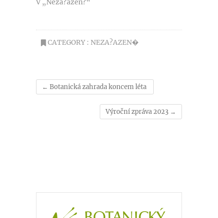
V „Neza?azen?“
CATEGORY :
NEZA?AZEN�
←
Botanická zahrada koncem léta
Výroční zpráva 2023
→