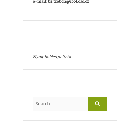
e-mail: bz.trebon@ibot.cas.cz
Nymphoides peltata