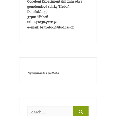
Oddělení Experimentální zahrada a
genofondové sbírky Třeboň
Dukelská 135
37901 Třeboň
tel: +420384721156
e-mail: bz.trebon@ibot.cas.cz
Nymphoides peltata