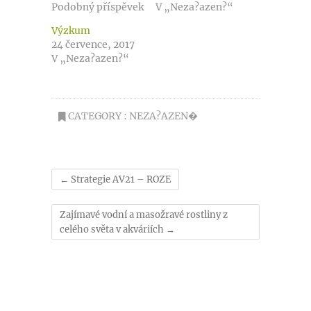
Podobný příspěvek
V „Neza?azen?“
Výzkum
24 července, 2017
V „Neza?azen?“
CATEGORY :
NEZA?AZEN�
←
Strategie AV21 – ROZE
Zajímavé vodní a masožravé rostliny z
celého světa v akváriích
→