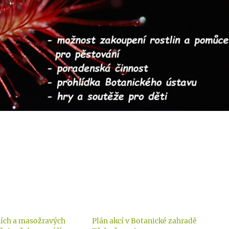
ích a masožravých
Plán akcí v Botanické zahradě