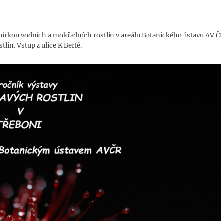
 Sbírkou vodních a mokřadních rostlin v areálu Botanického ústavu AV Č
tlin. Vstup z ulice K Bertě.