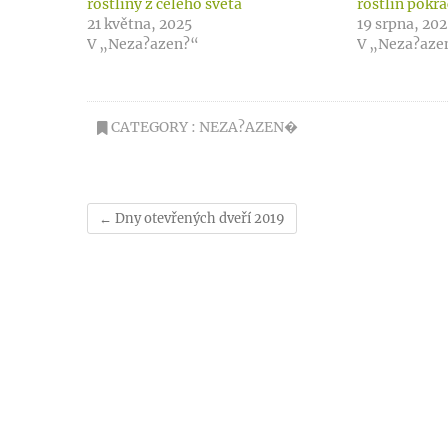
rostliny z celého světa
rostlin pokra
21 května, 2025
19 srpna, 20
V „Neza?azen?“
V „Neza?aze
CATEGORY :
NEZA?AZEN�
←
Dny otevřených dveří 2019