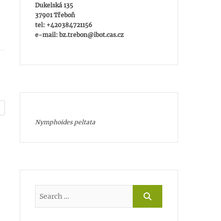
Dukelská 135
37901 Třeboň
tel: +420384721156
e-mail: bz.trebon@ibot.cas.cz
Nymphoides peltata