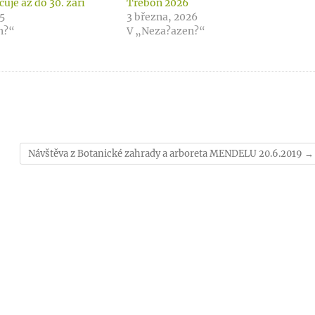
čuje až do 30. září
Třeboň 2026
25
3 března, 2026
n?“
V „Neza?azen?“
Návštěva z Botanické zahrady a arboreta MENDELU 20.6.2019
→