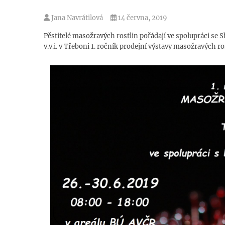
Jana Navrátilová
14 června, 2019
Pěstitelé masožravých rostlin pořádají ve spolupráci se
v.v.i. v Třeboni 1. ročník prodejní výstavy masožravých ros