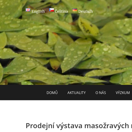
Skip
to
English
Čeština
Deutsch
content
DOMŮ
AKTUALITY
O NÁS
VÝZKUM
Prodejní výstava masožravých r