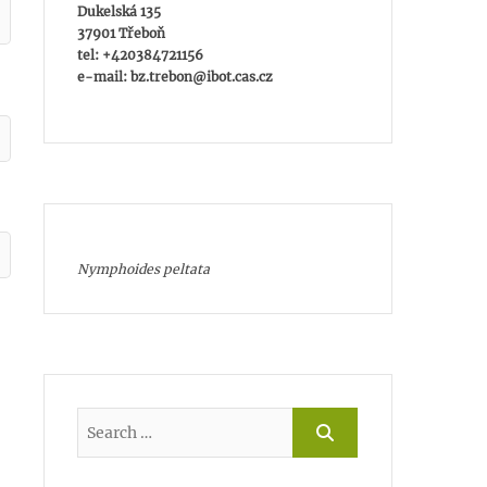
Dukelská 135
37901 Třeboň
tel: +420384721156
e-mail: bz.trebon@ibot.cas.cz
Nymphoides peltata