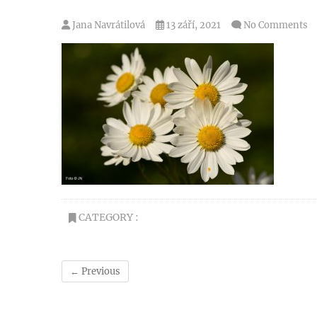
Jana Navrátilová
13 září, 2021
No Comments
CATEGORY :
← Previous