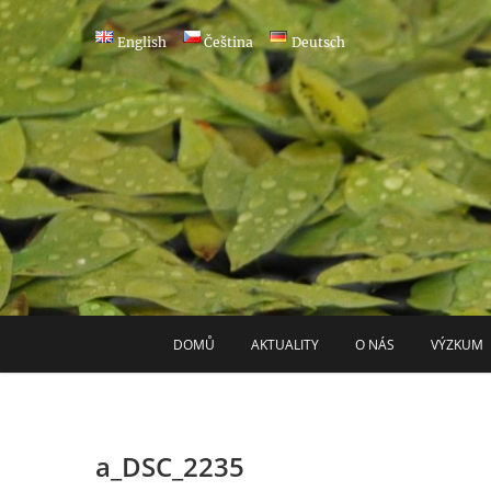
Skip
to
English
Čeština
Deutsch
content
DOMŮ
AKTUALITY
O NÁS
VÝZKUM
a_DSC_2235