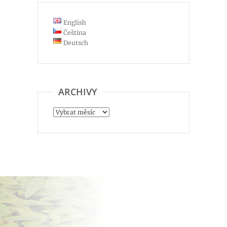
English
Čeština
Deutsch
ARCHIVY
Archivy
Hortus Botanicus