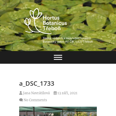
Skip
to
content
Hortus Botanicus
Třeboň
a_DSC_1733
Jana Navrátilová
13 září, 2021
No Comments