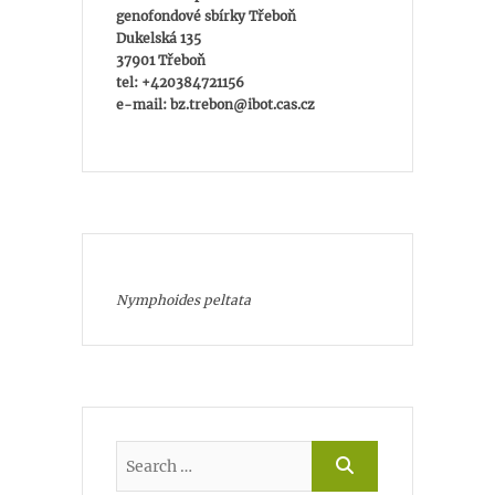
genofondové sbírky Třeboň
Dukelská 135
37901 Třeboň
tel: +420384721156
e-mail: bz.trebon@ibot.cas.cz
Nymphoides peltata